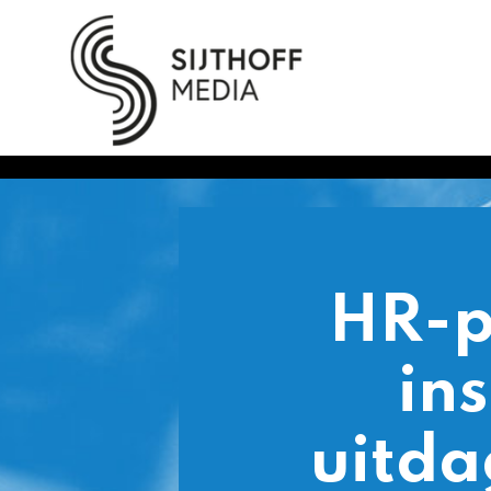
INGEZ
V
HR-profes
instroom
uitdaging,