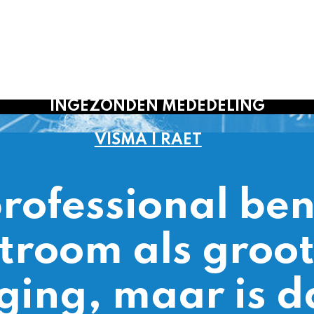
ONDEN MEDEDELING
ISMA | RAET
sional benoemt
 als grootste
 maar is dat wel
zo?