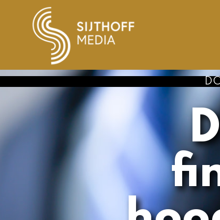
DOOR:
JAN DE 
De n
financ
hoog: w