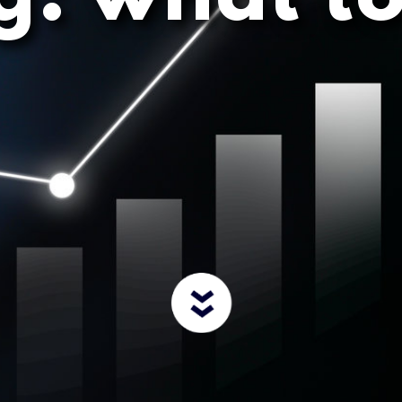
ials is vooral veroorzaakt door gebrek aan
en de financiële functies.
iet missen: er lijkt een schreeuwend tekort aan
werkers, financial of business controllers; ze zijn niet
ook vacatures openstaan. Toegegeven, de turbulentie in