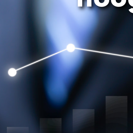
Het huidige tekort aan financ
onderhoud en verandering binn
Sla de vakbladen open en je kunt het n
financials te zijn. Administratieve mede
aan te slepen en mogelijk heb je zelf 