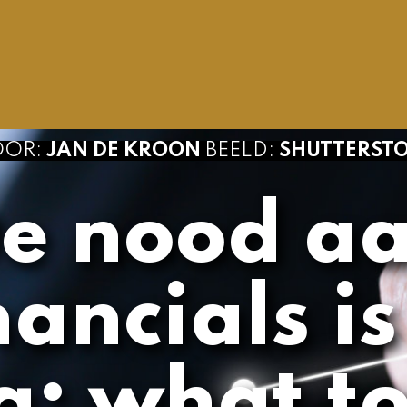
KROON
BEELD:
SHUTTERSTOCK
ood aan
ials is te
hat to do?